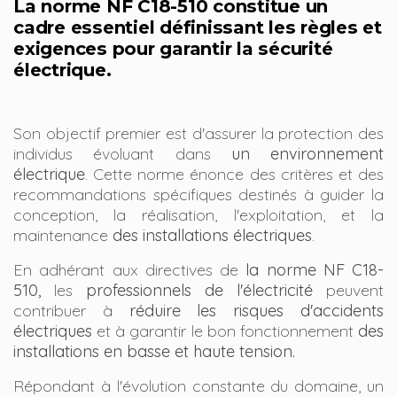
La norme NF C18-510 constitue un
cadre essentiel définissant les règles et
exigences pour garantir la sécurité
électrique.
Son objectif premier est d'assurer la protection des
individus évoluant dans
un environnement
électrique
. Cette norme énonce des critères et des
recommandations spécifiques destinés à guider la
conception, la réalisation, l'exploitation, et la
maintenance
des installations électriques
.
En adhérant aux directives de
la norme NF C18-
510,
les
professionnels de l'électricité
peuvent
contribuer à
réduire les risques d'accidents
électriques
et à garantir le bon fonctionnement
des
installations en basse et haute tension.
Répondant à l'évolution constante du domaine, un