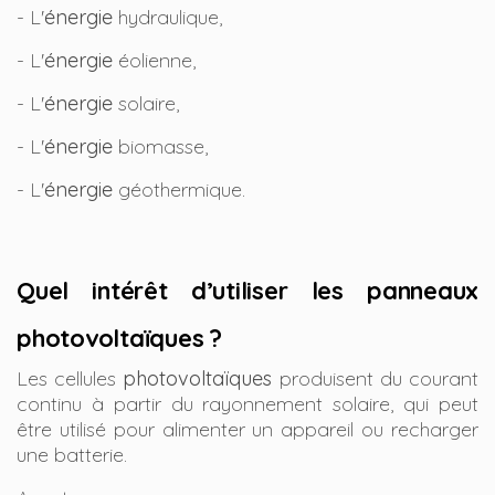
- L'
énergie
hydraulique,
- L'
énergie
éolienne,
- L'
énergie
solaire,
- L'
énergie
biomasse,
- L'
énergie
géothermique.
Quel intérêt d’utiliser les panneaux
photovoltaïques ?
Les cellules
photovoltaïques
produisent du courant
continu à partir du rayonnement solaire, qui peut
être utilisé pour alimenter un appareil ou recharger
une batterie.