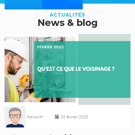
BLOG
ACTUALITÉS
News & blog
Patrice.M
02 février 2023