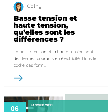
Cathy
Basse tension et
haute tension,
qu’elles sont les
différences ?
La basse tension et la haute tension sont
des termes courants en électricité. Dans le
cadre des form...
06