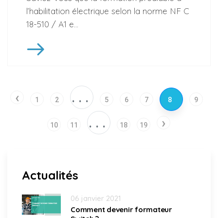
l’habilitation électrique selon la norme NF C
18-510 / A1 e...
‹
...
1
2
5
6
7
8
9
...
›
10
11
18
19
Actualités
06 janvier 2021
Comment devenir formateur