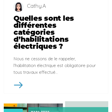
Cathy.A
Quelles sont les
différentes
catégories
d’habilitations
électriques ?
Nous ne cessons de le rappeler,
l’habilitation électrique est obligatoire pour
tous travaux effectué...